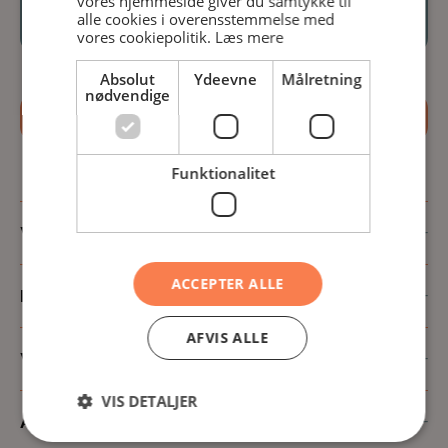
vores hjemmeside giver du samtykke til
I alt
Kr.
14.806,-
alle cookies i overensstemmelse med
vores cookiepolitik.
Læs mere
Absolut
Ydeevne
Målretning
nødvendige
Ansøg nu
Funktionalitet
Virtuel rundvisning
ACCEPTER ALLE
Internet
AFVIS ALLE
Vaskerum regler og info
VIS DETALJER
Aconto betaling og opgørelse