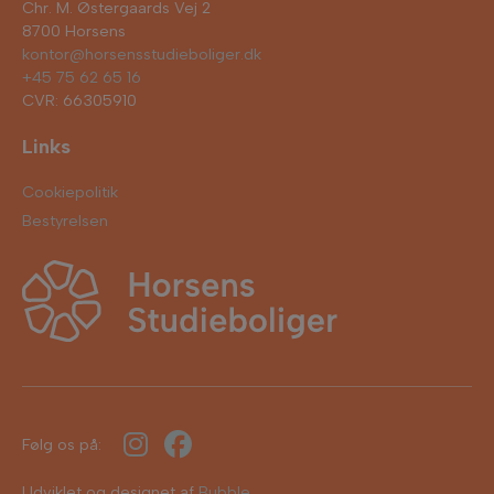
Chr. M. Østergaards Vej 2
8700 Horsens
kontor@horsensstudieboliger.dk
+45 75 62 65 16
CVR: 66305910
Links
Cookiepolitik
Bestyrelsen
Følg os på:
Udviklet og designet af
Bubble