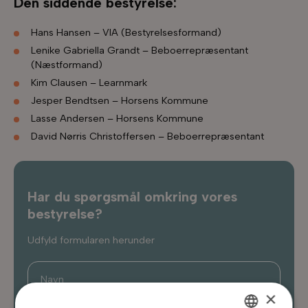
Den siddende bestyrelse:
Hans Hansen – VIA (Bestyrelsesformand)
Lenike Gabriella Grandt – Beboerrepræsentant
(Næstformand)
Kim Clausen – Learnmark
Jesper Bendtsen – Horsens Kommune
Lasse Andersen – Horsens Kommune
David Nørris Christoffersen – Beboerrepræsentant
Har du spørgsmål omkring vores
bestyrelse?
Udfyld formularen herunder
×