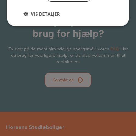
VIS DETALJER
Har du spørgsmål eller
brug for hjælp?
Få svar på de mest almindelige spørgsmål i vores
FAQ
. Har
du brug for yderligere hjælp, er du altid velkommen til at
kontakte os.
Kontakt os
Horsens Studieboliger