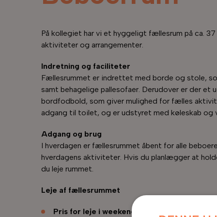
På kollegiet har vi et hyggeligt fællesrum på ca. 37 
aktiviteter og arrangementer.
Indretning og faciliteter
Fællesrummet er indrettet med borde og stole, som
samt behagelige pallesofaer. Derudover er der et u
bordfodbold, som giver mulighed for fælles aktivi
adgang til toilet, og er udstyret med køleskab og 
Adgang og brug
I hverdagen er fællesrummet åbent for alle beboere
hverdagens aktiviteter. Hvis du planlægger at hold
du leje rummet.
Leje af fællesrummet
Pris for leje i weekenden
: 200 kr.