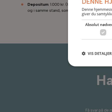
DENNE H
Depositum
: 1.000 kr. (tilbagebetales ved aflev
Denne hjemmeside
og i samme stand, som da du modtog det).
giver du samtykke
Absolut nødve
VIS DETALJER
Ha
Få svar på de 