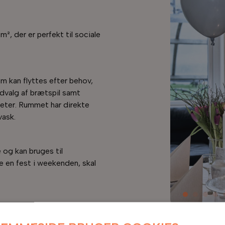
m², der er perfekt til sociale
 kan flyttes efter behov,
dvalg af brætspil samt
teter. Rummet har direkte
vask.
 og kan bruges til
e en fest i weekenden, skal