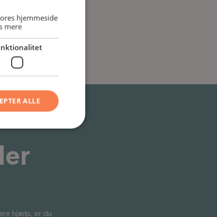
DANISH
 vores hjemmeside
s mere
ENGLISH
nktionalitet
EPTER ALLE
ler
ere hjælp, er du