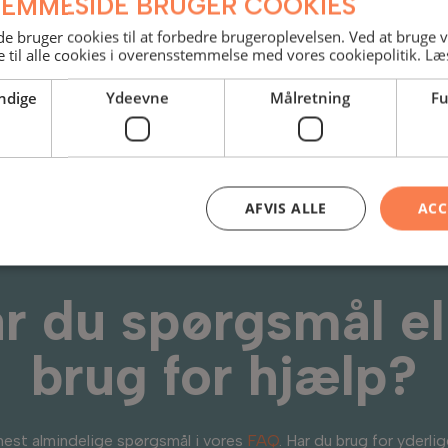
JEMMESIDE BRUGER COOKIES
ering, hvis rummet er rengjort
 bruger cookies til at forbedre brugeroplevelsen. Ved at bruge
 til alle cookies i overensstemmelse med vores cookiepolitik.
Læ
ndige
Ydeevne
Målretning
Fu
AFVIS ALLE
ACC
r du spørgsmål el
brug for hjælp?
mest almindelige spørgsmål i vores
FAQ
. Har du brug for yderlig